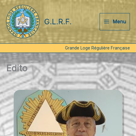
Aller
au
G.L.R.F.
contenu
Menu
Grande Loge Régulière Française
Edito