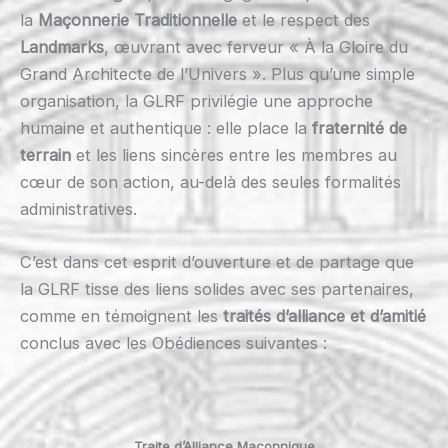
la
Maçonnerie Traditionnelle
et le respect des
Landmarks
, œuvrant avec ferveur « À la Gloire du
Grand Architecte de l’Univers ». Plus qu’une simple
organisation, la GLRF privilégie une approche
humaine et authentique : elle place la
fraternité de
terrain
et les liens sincères entre les membres au
cœur de son action, au-delà des seules formalités
administratives.
C’est dans cet esprit d’ouverture et de partage que
la GLRF tisse des liens solides avec ses partenaires,
comme en témoignent les
traités d’alliance et d’amitié
conclus avec les Obédiences suivantes :
Traite d’Alliance Maçonnique