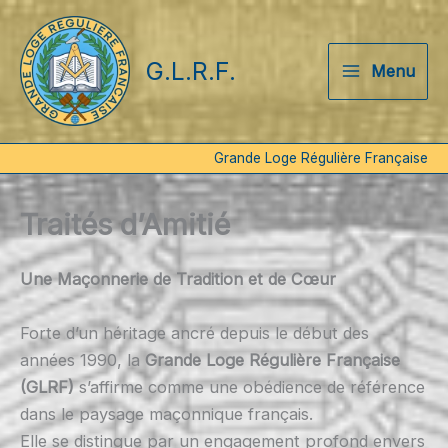
Aller
au
G.L.R.F.
contenu
Menu
Grande Loge Régulière Française
Traités d’Amitié
Une Maçonnerie de Tradition et de Cœur
Forte d’un héritage ancré depuis le début des
années 1990, la
Grande Loge Régulière Française
(GLRF)
s’affirme comme une obédience de référence
dans le paysage maçonnique français.
Elle se distingue par un engagement profond envers