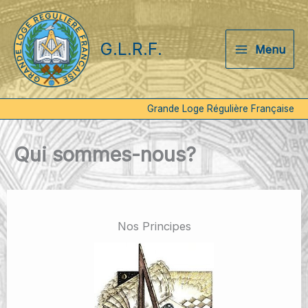
Aller
au
contenu
G.L.R.F.
Menu
Grande Loge Régulière Française
Qui sommes-nous?
Nos Principes